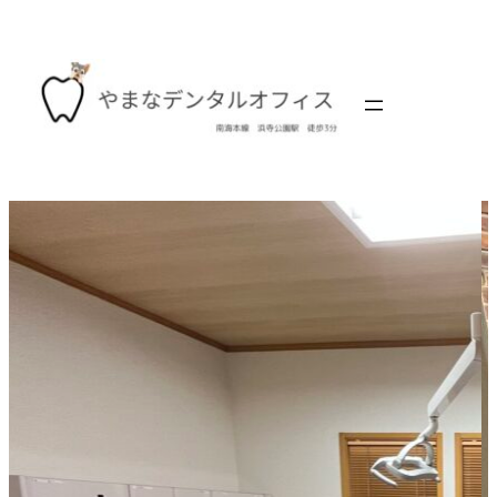
内
容
を
ス
キ
ッ
プ